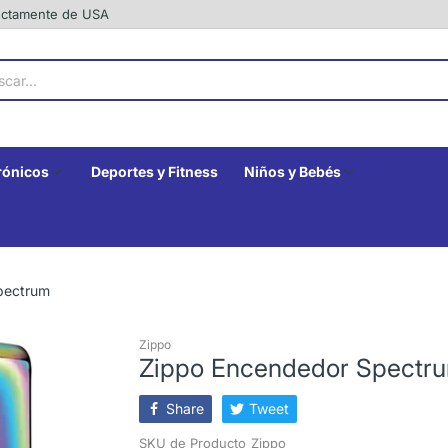
rectamente de USA
rónicos
Deportes y Fitness
Niños y Bebés
pectrum
Zippo
Zippo Encendedor Spectr
Share
Tweet
SKU de Producto
Zippo