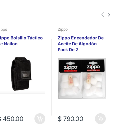
ippo
Zippo
Zippo
ippo Bolsillo Táctico
Zippo Encendedor De
Zippo Lig
e Nailon
Aceite De Algodón
Combusti
Pack De 2
Mechero 
$ 450.00
$ 790.00
$ 450.