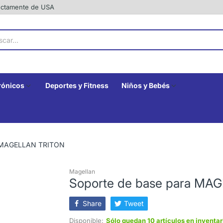
rectamente de USA
rónicos
Deportes y Fitness
Niños y Bebés
a MAGELLAN TRITON
Magellan
Soporte de base para MA
Share
Tweet
Disponible:
Sólo quedan 10 artículos en inventar