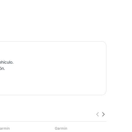
ehículo.
ón.
armin
Garmin
Garmin