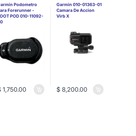
armin Podometro
Garmin 010-01363-01
Garmin G
ara Forerunner -
Camara De Accion
Altimetro
OOT POD 010-11092-
Virb X
4GB 010-
0
$ 1,750.00
$ 8,200.00
$ 7,75