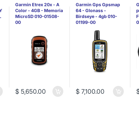
Garmin Etrex 20x - A
Garmin Gps Gpsmap
G
Y
Color - 4GB - Memoria
64 - Glonass -
p
L
MicroSD 010-01508-
Birdseye - 4gb 010-
F
00
01199-00
0
$ 5,650.00
$ 7,100.00