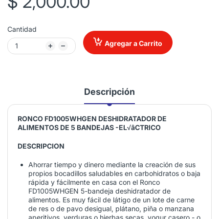
$ 2,000.00
Cantidad
Agregar a Carrito
Descripción
RONCO FD1005WHGEN DESHIDRATADOR DE
ALIMENTOS DE 5 BANDEJAS -EL√âCTRICO
DESCRIPCION
Ahorrar tiempo y dinero mediante la creación de sus
propios bocadillos saludables en carbohidratos o baja
rápida y fácilmente en casa con el Ronco
FD1005WHGEN 5-bandeja deshidratador de
alimentos. Es muy fácil de látigo de un lote de carne
de res o de pavo desigual, plátano, piña o manzana
aperitivos, verduras o hierbas secas, yogur casero - o