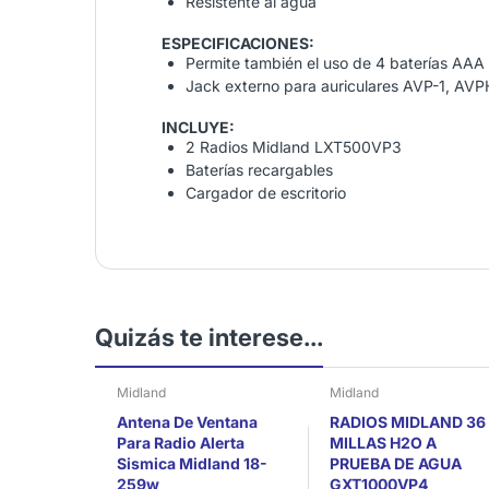
Resistente al agua
ESPECIFICACIONES:
Permite también el uso de 4 baterías AAA 
Jack externo para auriculares AVP-1, A
INCLUYE:
2 Radios Midland LXT500VP3
Baterías recargables
Cargador de escritorio
Quizás te interese...
Midland
Midland
Antena De Ventana
RADIOS MIDLAND 36
Para Radio Alerta
MILLAS H2O A
Sismica Midland 18-
PRUEBA DE AGUA
259w
GXT1000VP4