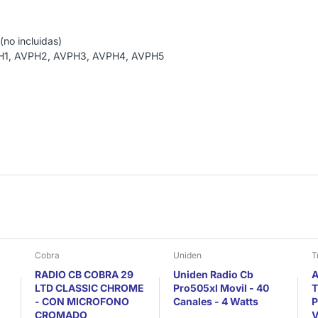
(no incluidas)
VPH1, AVPH2, AVPH3, AVPH4, AVPH5
Cobra
Uniden
T
RADIO CB COBRA 29
Uniden Radio Cb
A
LTD CLASSIC CHROME
Pro505xl Movil - 40
T
- CON MICROFONO
Canales - 4 Watts
P
CROMADO
V