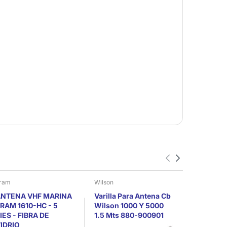
ram
Wilson
Motorola
NTENA VHF MARINA
Varilla Para Antena Cb
Motorola
RAM 1610-HC - 5
Wilson 1000 Y 5000
Talkabout
IES - FIBRA DE
1.5 Mts 880-900901
3 Radios
IDRIO