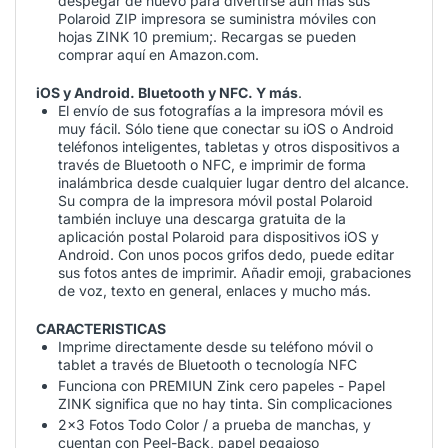
despegar de nuevo para divertirse aún más sus
Polaroid ZIP impresora se suministra móviles con
hojas ZINK 10 premium;. Recargas se pueden
comprar aquí en Amazon.com.
iOS y Android. Bluetooth y NFC. Y más
.
El envío de sus fotografías a la impresora móvil es
muy fácil. Sólo tiene que conectar su iOS o Android
teléfonos inteligentes, tabletas y otros dispositivos a
través de Bluetooth o NFC, e imprimir de forma
inalámbrica desde cualquier lugar dentro del alcance.
Su compra de la impresora móvil postal Polaroid
también incluye una descarga gratuita de la
aplicación postal Polaroid para dispositivos iOS y
Android. Con unos pocos grifos dedo, puede editar
sus fotos antes de imprimir. Añadir emoji, grabaciones
de voz, texto en general, enlaces y mucho más.
CARACTERISTICAS
Imprime directamente desde su teléfono móvil o
tablet a través de Bluetooth o tecnología NFC
Funciona con PREMIUN Zink cero papeles - Papel
ZINK significa que no hay tinta. Sin complicaciones
2x3 Fotos Todo Color / a prueba de manchas, y
cuentan con Peel-Back, papel pegajoso