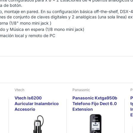
a de botón.
montaje en pared. En su configuración básica off-the-shelf, DSX-40
es de conjunto de claves digitales y 2 analógicas (una sola línea) e
erna (1/8" mono mini jack )
do y Música en espera (1/8 mono mini jack)
amación local y remoto de PC
Vtech
Panasonic
P
Vtech Is6200
Panasonic Kxtga950b
P
Auricular Inalambrico
Telefono Fijo Dect 6.0
t
Accesorio
Extension
I
E