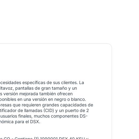
ecesidades específicas de sus clientes. La
ltavoz, pantallas de gran tamaño y un
nos versión mejorada también ofrecen
sponibles en una versión en negro o blanco.
mpresas que requieren grandes capacidades de
tificador de llamadas (CID) y un puerto de 2
s usuarios finales, muchos componentes DS-
onómica para el DSX.
 de CO - Contiene (1) 1090001 DSX 40 KSU y