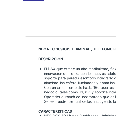
NEC NEC-1091015 TERMINAL , TELEFONO F
DESCRIPCION
El DSX que ofrece un alto rendimiento, fle
innovación comienza con los nuevos teléf
soporte para pared / escritorio integrado 
almohadillas esfera iluminados y pantallas
Con un crecimiento de hasta 160 puertos,
negocio, tales como T1, PRI y soporte int
Operador automático incorporado que es i
Series pueden ser utilizados, incluyendo l
CARACTERISTICAS
NEC DSX 40 Kit con 3 teléfonos - Inicial