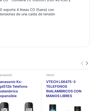
 soporta 4 líneas CO (fuera) con
xtensiones de una caída de tensión
anasonic
Vtech
Vtech
anasonic Kx-
VTECH LS6475-3
Vtech Ex
gd512b Telefono
TELEFONOS
Telefono 
nalambrico
INALAMBRICOS CON
Expandib
xpansible
MANOS LIBRES