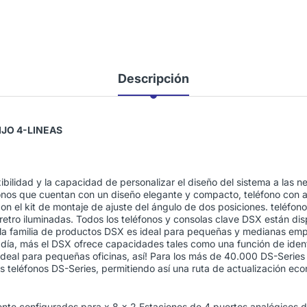
Descripción
IJO 4-LINEAS
xibilidad y la capacidad de personalizar el diseño del sistema a las n
onos que cuentan con un diseño elegante y compacto, teléfono con a
con el kit de montaje de ajuste del ángulo de dos posiciones. teléfo
 retro iluminadas. Todos los teléfonos y consolas clave DSX están di
 la familia de productos DSX es ideal para pequeñas y medianas e
radía, más el DSX ofrece capacidades tales como una función de iden
deal para pequeñas oficinas, así! Para los más de 40.000 DS-Serie
os teléfonos DS-Series, permitiendo así una ruta de actualización ec
mente configurados para x 8 x 2 Estaciones de 4 puertos analógicos