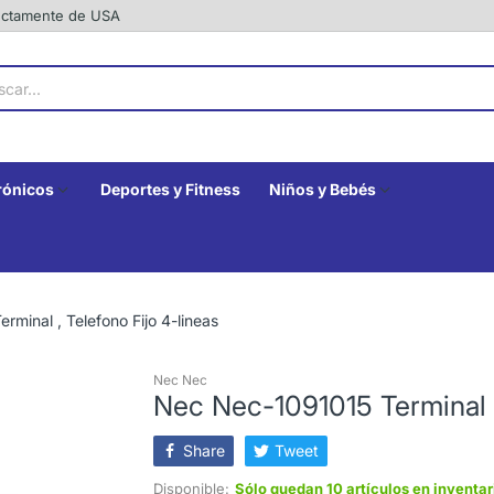
rectamente de USA
rónicos
Deportes y Fitness
Niños y Bebés
minal , Telefono Fijo 4-lineas
Nec Nec
Nec Nec-1091015 Terminal ,
Share
Tweet
Disponible:
Sólo quedan 10 artículos en inventar