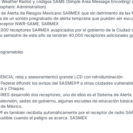
Weather Radio) y códigos SAME (Simple Area Message Encoding) de
pheric Administration).
ma de Alerta de Riesgos Mexicano SARMEX que sin detrimento de las
s de un sonido pregrabado de alerta temprana que pueden ser escuch
el receptor NWR-SAME. SARMEX
50,000 receptores SARMEX auspiciados por el gobierno de la Ciudad 
ndo semestre de este año se tendrán 40,000 receptores adicionales g
rogramables
9
TENCIA, reloj y asesoramiento) grande LCD con retroiluminación
 Federal difundir los avisos del SASMEX® a otras ciudades vulnerable
ca y Chiapas.
CIRES desarrolló dos receptores, uno de ellos es el Sistema de Alert
, televisión, sedes de gobierno, algunas escuelas de educación básic
d de México.
 es también recibida automáticamente por el receptor de radio SARM
 audible cuando el peligro se acerca. SASMEX