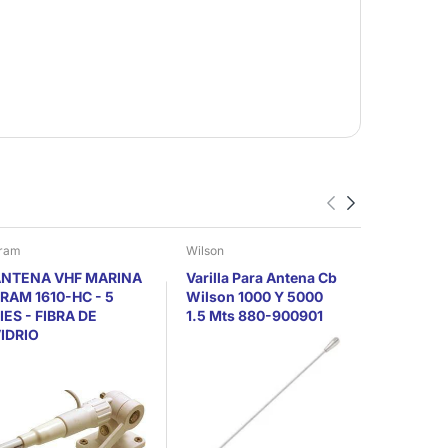
ram
Wilson
Motorola
NTENA VHF MARINA
Varilla Para Antena Cb
Motorola
RAM 1610-HC - 5
Wilson 1000 Y 5000
Talkabout
IES - FIBRA DE
1.5 Mts 880-900901
3 Radios
IDRIO