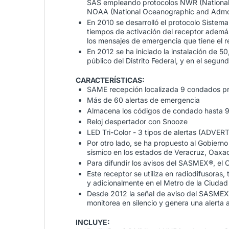
SAS empleando protocolos NWR (National 
NOAA (National Oceanographic and Admos
En 2010 se desarrolló el protocolo Siste
tiempos de activación del receptor ademá
los mensajes de emergencia que tiene 
En 2012 se ha iniciado la instalación de 
público del Distrito Federal, y en el segu
CARACTERÍSTICAS:
SAME recepción localizada 9 condados p
Más de 60 alertas de emergencia
Almacena los códigos de condado hasta 
Reloj despertador con Snooze
LED Tri-Color - 3 tipos de alertas (ADVER
Por otro lado, se ha propuesto al Gobierno
sísmico en los estados de Veracruz, Oaxa
Para difundir los avisos del SASMEX®, el 
Este receptor se utiliza en radiodifusoras
y adicionalmente en el Metro de la Ciuda
Desde 2012 la señal de aviso del SASMEX®
monitorea en silencio y genera una alerta
INCLUYE: