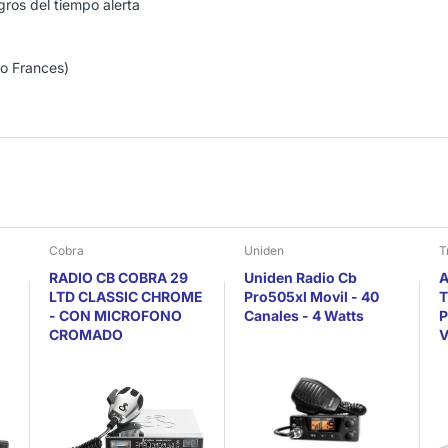
gros del tiempo alerta
 o Frances)
Cobra
Uniden
T
RADIO CB COBRA 29
Uniden Radio Cb
A
LTD CLASSIC CHROME
Pro505xl Movil - 40
T
- CON MICROFONO
Canales - 4 Watts
P
CROMADO
V