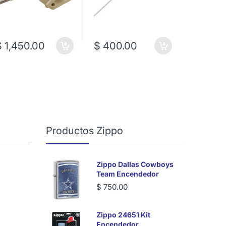
$ 1,450.00
$ 400.00
$ 1,75
Productos Zippo
Zippo Dallas Cowboys
Team Encendedor
$ 750.00
Zippo 24651 Kit
Encendedor