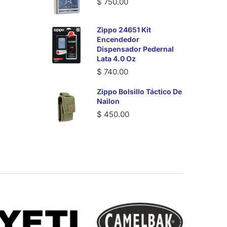
$ 750.00
Zippo 24651 Kit
Encendedor
Dispensador Pedernal
Lata 4.0 Oz
$ 740.00
Zippo Bolsillo Táctico De
Nailon
$ 450.00