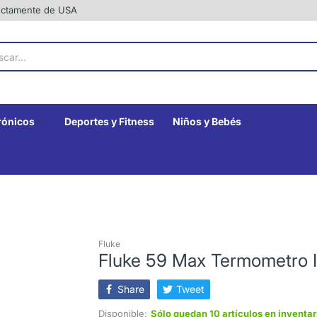
rectamente de USA
rónicos
Deportes y Fitness
Niños y Bebés
Fluke
Fluke 59 Max Termometro I
Share
Tweet
Disponible:
Sólo quedan 10 artículos en inventar