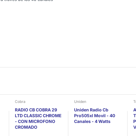
Cobra
Uniden
T
RADIO CB COBRA 29
Uniden Radio Cb
A
LTD CLASSIC CHROME
Pro505xl Movil - 40
T
- CON MICROFONO
Canales - 4 Watts
P
CROMADO
V