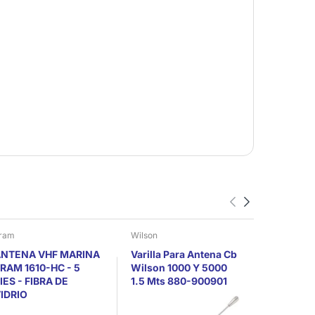
ram
Wilson
Motorola
NTENA VHF MARINA
Varilla Para Antena Cb
Motorola
RAM 1610-HC - 5
Wilson 1000 Y 5000
Talkabout
IES - FIBRA DE
1.5 Mts 880-900901
3 Radios
IDRIO