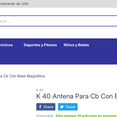
rectamente de USA
rónicos
Deportes y Fitness
Niños y Bebés
ra Cb Con Base Magnetica
K 40
K 40 Antena Para Cb Con 
Share
Tweet
Disponible:
Sólo quedan 10 artículos en inventar